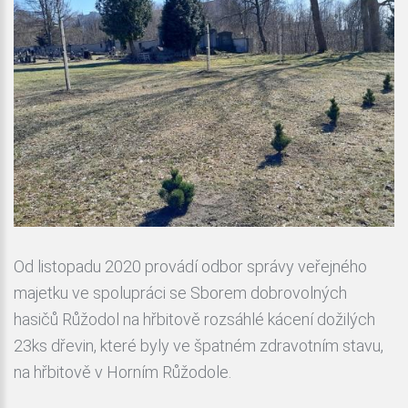
Od listopadu 2020 provádí odbor správy veřejného
majetku ve spolupráci se Sborem dobrovolných
hasičů Růžodol na hřbitově rozsáhlé kácení dožilých
23ks dřevin, které byly ve špatném zdravotním stavu,
na hřbitově v Horním Růžodole.