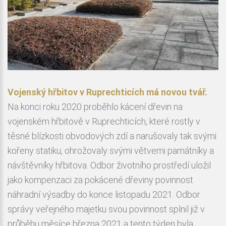
Vojenský hřbitov v Ruprechticích má novou tvář.
Na konci roku 2020 proběhlo kácení dřevin na
vojenském hřbitově v Ruprechticích, které rostly v
těsné blízkosti obvodových zdí a narušovaly tak svými
kořeny statiku, ohrožovaly svými větvemi památníky a
návštěvníky hřbitova. Odbor životního prostředí uložil
jako kompenzaci za pokácené dřeviny povinnost
náhradní výsadby do konce listopadu 2021. Odbor
správy veřejného majetku svou povinnost splnil již v
průběhu měsíce března 2021 a tento týden byla