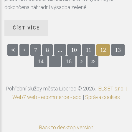
dokončena náhradní výsadba zeleně.
ČÍST VÍCE
7
8
...
10
11
12
13
14
...
16
Pohřební služby města Liberec
©
2026
ELSET s.r.o. |
Web7 web - ecommerce - app
|
Správa cookies
Back to desktop version