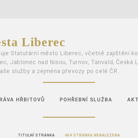
sta Liberec
uje Statutární město Liberec, včetně zajištění k
ec, Jablonec nad Nisou, Turnov, Tanvald, Česká Lí
aše služby a zejména převozy po celé ČR.
RÁVA HŘBITOVŮ
POHŘEBNÍ SLUŽBA
AK
Kontaktní kanceláře
Kontaktní kanceláře
TITULNÍ STRÁNKA
404 STRÁNKA NENALEZENA