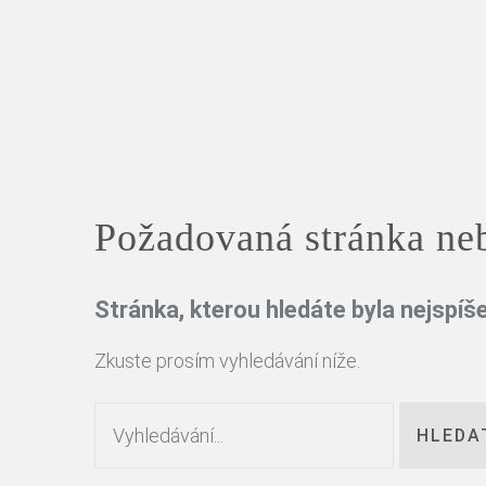
Kalendář obřadů krema
Virtuální prohlídka Velká
Virtuální prohlídka Malá
Ceník služeb krematori
Fotogalerie výzdoby ve
Požadovaná stránka neb
Stránka, kterou hledáte byla nejspí
Zkuste prosím vyhledávání níže.
Vyhledávání...
HLEDA